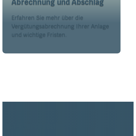
Abrechnung und Abschlag
Erfahren Sie mehr über die
Vergütungsabrechnung Ihrer Anlage
und wichtige Fristen.
STADTWERKE KELHEIM
GmbH & Co KG