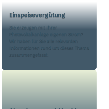
Einspeisevergütung
Sie erzeugen mit Ihrer
Photovoltaikanlage eigenen Strom?
Wir haben für Sie alle relevanten
Informationen rund um dieses Thema
zusammengefasst.