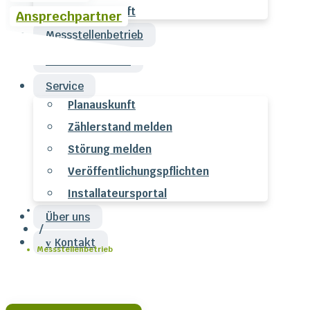
Planauskunft
Ansprechpartner
Messstellenbetrieb
Für Installateure
Service
Planauskunft
Zählerstand melden
Störung melden
Veröffentlichungspflichten
Installateursportal
Über uns
/
Kontakt
Messstellenbetrieb