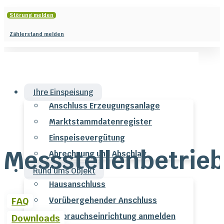
Störung melden
Zählerstand melden
Ihre Einspeisung
Anschluss Erzeugungsanlage
Marktstammdatenregister
Einspeisevergütung
Messstellenbetrie
Abrechnung und Abschlag
Rund ums Objekt
Hausanschluss
Vorübergehender Anschluss
FAQ
Verbrauchseinrichtung anmelden
Downloads