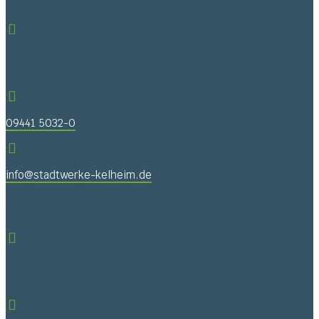

Hallstattstraße 15
93309 Kelheim

09441 5032-0

info@stadtwerke-kelheim.de
Kundencenter

Ludwigsplatz 1
93309 Kelheim
