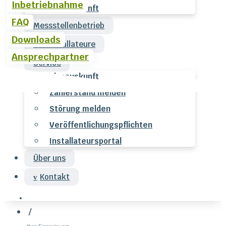
Inbetriebnahme
Planauskunft
FAQ
Messstellenbetrieb
Downloads
Für Installateure
Ansprechpartner
Service
Planauskunft
Zählerstand melden
Störung melden
Veröffentlichungspflichten
Installateursportal
Über uns
Kontakt
/