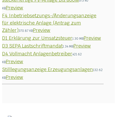
573.40
Preview
KB
F4 Inbetriebsetzungs-/Änderungsanzeige
für elektrische Anlage (Antrag zum
Zähler)
Preview
370.87 KB
D1 Erklärung zur Umsatzsteuer
Preview
1.30 MB
D3 SEPA Lastschriftmandat
Preview
1.34 MB
D4 Vollmacht Anlagenbetreiber
421.62
Preview
KB
Stilllegungsanzeige Erzeugungsanlagen
132.62
Preview
KB