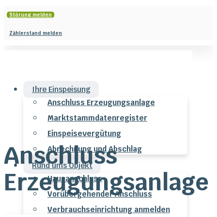
Störung melden
Zählerstand melden
Ihre Einspeisung
Anschluss Erzeugungsanlage
Marktstammdatenregister
Einspeisevergütung
Anschluss
Abrechnung und Abschlag
Rund ums Objekt
Erzeugungsanlage
Hausanschluss
Vorübergehender Anschluss
Verbrauchseinrichtung anmelden