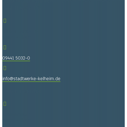
STADTWERKE KELHEIM
GmbH & Co KG

Hallstattstraße 15
93309 Kelheim

09441 5032-0

info@stadtwerke-kelheim.de
Kundencenter

Ludwigsplatz 1
93309 Kelheim