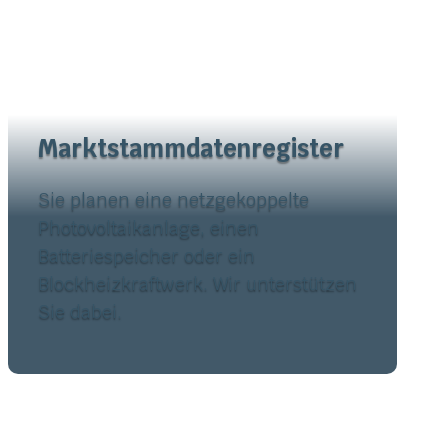
Marktstammdatenregister
Sie planen eine netzgekoppelte
Photovoltaikanlage, einen
Batteriespeicher oder ein
Blockheizkraftwerk.
Wir unterstützen
Sie dabei.