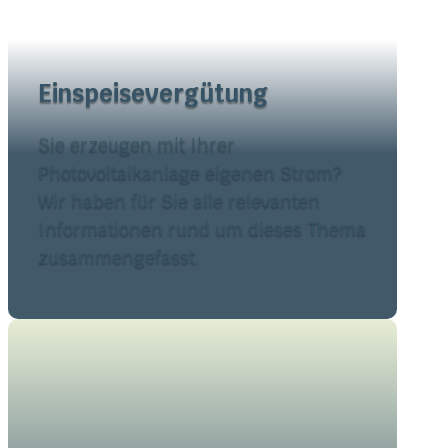
Einspeisevergütung
Sie erzeugen mit Ihrer
Photovoltaikanlage eigenen Strom?
Wir haben für Sie alle relevanten
Informationen rund um dieses Thema
zusammengefasst.