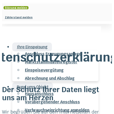
Störung melden
Zählerstand melden
Ihre Einspeisung
tenschutzerklärun
Anschluss Erzeugungsanlage
Marktstammdatenregister
Einspeisevergütung
Abrechnung und Abschlag
Rund ums Objekt
Der Schutz Ihrer Daten liegt
Hausanschluss
uns am Herzen
Vorübergehender Anschluss
Verbrauchseinrichtung anmelden
Wir begrüßen Sie auf den Internetseiten der