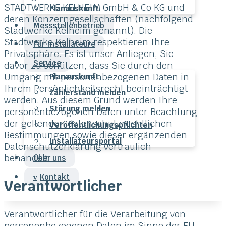
STADTWERKE KELHEIM GmbH & Co KG und
Planauskunft
deren Konzerngesellschaften (nachfolgend
Messstellenbetrieb
Stadtwerke Kelheim genannt). Die
Stadtwerke Kelheim respektieren Ihre
Für Installateure
Privatsphäre. Es ist unser Anliegen, Sie
Service
davor zu schützen, dass Sie durch den
Umgang mit personenbezogenen Daten in
Planauskunft
Ihrem Persönlichkeitsrecht beeinträchtigt
Zählerstand melden
werden. Aus diesem Grund werden Ihre
Störung melden
personenbezogenen Daten unter Beachtung
der geltenden datenschutzrechtlichen
Veröffentlichungspflichten
Bestimmungen sowie dieser ergänzenden
Installateursportal
Datenschutzerklärung vertraulich
behandelt.
Über uns
Kontakt
Verantwortlicher
Verantwortlicher für die Verarbeitung von
personenbezogenen Daten im Sinne der EU